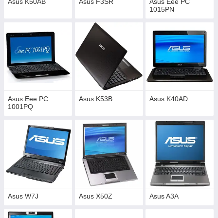
Asus K50AB
Asus F3SR
Asus Eee PC
1015PN
Asus Eee PC
Asus K53B
Asus K40AD
1001PQ
Asus W7J
Asus X50Z
Asus A3A