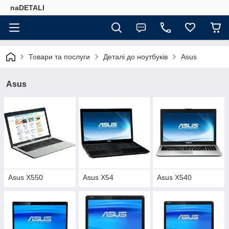
naDETALI
Товари та послуги
Деталі до ноутбуків
Asus
Asus
Asus X550
Asus X54
Asus X540