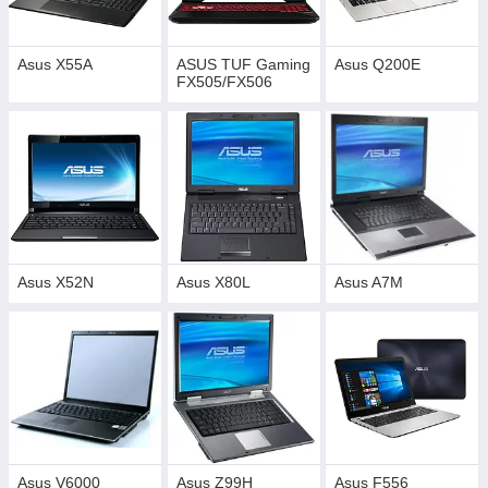
Asus X55A
ASUS TUF Gaming
Asus Q200E
FX505/FX506
Asus X52N
Asus X80L
Asus A7M
Asus V6000
Asus Z99H
Asus F556