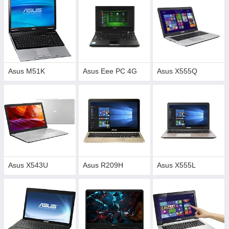
Asus M51K
Asus Eee PC 4G
Asus X555Q
Asus X543U
Asus R209H
Asus X555L