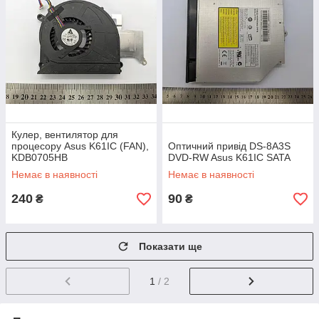
Кулер, вентилятор для
процесору Asus K61IC (FAN),
Оптичний привід DS-8A3S
KDB0705HB
DVD-RW Asus K61IC SATA
Немає в наявності
Немає в наявності
240
90
₴
₴
Показати ще
1
/ 2