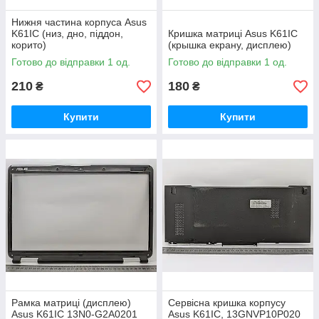
Нижня частина корпуса Asus
K61IC (низ, дно, піддон,
Кришка матриці Asus K61IC
корито)
(крышка екрану, дисплею)
Готово до відправки 1 од.
Готово до відправки 1 од.
210
180
₴
₴
Купити
Купити
Рамка матриці (дисплею)
Сервісна кришка корпусу
Asus K61IC 13N0-G2A0201
Asus K61IC, 13GNVP10P020