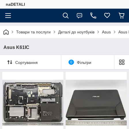
naDETALI
Товари та послуги
Деталі до ноутбуків
Asus
Asus 
Asus K61IC
Сортування
0
Фільтри