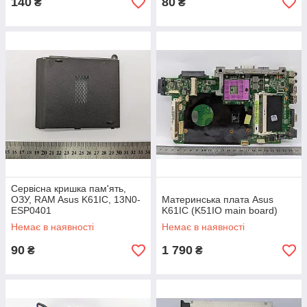
140
80
₴
₴
Сервісна кришка пам'ять,
ОЗУ, RAM Asus K61IC, 13N0-
Материнська плата Asus
ESP0401
K61IC (K51IO main board)
Немає в наявності
Немає в наявності
90
1 790
₴
₴