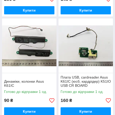
Купити
Купити
Плата USB, cardreader Asus
Динаміки, колонки Asus
K61IC (юсб, кардрідер) K51IO
K61IC
USB CR BOARD
Готово до відправки 1 од.
Готово до відправки 1 од.
90
160
₴
₴
Купити
Купити