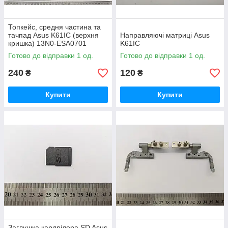
Топкейс, средня частина та
тачпад Asus K61IC (верхня
Направляючі матриці Asus
кришка) 13N0-ESA0701
K61IC
Готово до відправки 1 од.
Готово до відправки 1 од.
240
120
₴
₴
Купити
Купити
Заглушка кардрідера SD Asus