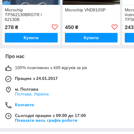
Microchip
Microchip VND810SP
Micr
TPS62130BRGTR /
Inst
62130B
TPS
278
450
243
₴
₴
Купити
Купити
Про нас
100% позитивних з 449 відгуків за рік
Працює з 24.01.2017
м. Полтава
Полтава, Україна
Контакти
Сьогодні працює з 09:00 до 17:00
Показати весь графік роботи