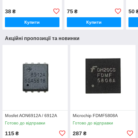
38
75
50
₴
₴
Купити
Купити
Акційні пропозиції та новинки
Mosfet AON6912A / 6912A
Microchip FDMF5808A
Готово до відправки
Готово до відправки
115
287
₴
₴