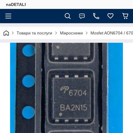
naDETALI
Товари та послуги
Мікросхеми
Mosfet AON6704 / 67