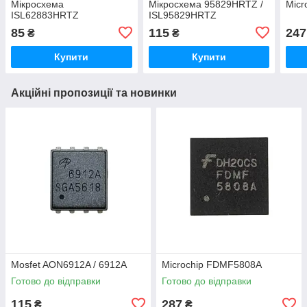
Мікросхема
Мікросхема 95829HRTZ /
Micr
ISL62883HRTZ
ISL95829HRTZ
85
115
247
₴
₴
Купити
Купити
Акційні пропозиції та новинки
Mosfet AON6912A / 6912A
Microchip FDMF5808A
Готово до відправки
Готово до відправки
115
287
₴
₴