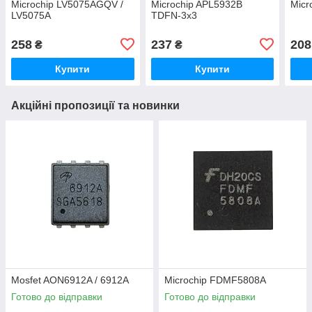
Microchip LV5075AGQV /
Microchip APL5932B
Micr
LV5075A
TDFN-3x3
258
237
208
₴
₴
Купити
Купити
Акційні пропозиції та новинки
Mosfet AON6912A / 6912A
Microchip FDMF5808A
Готово до відправки
Готово до відправки