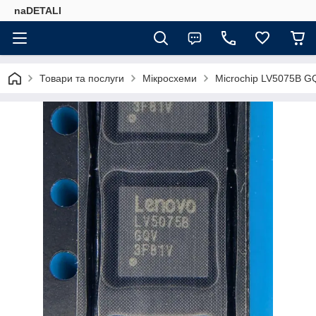
naDETALI
Товари та послуги
Мікросхеми
Microchip LV5075B G