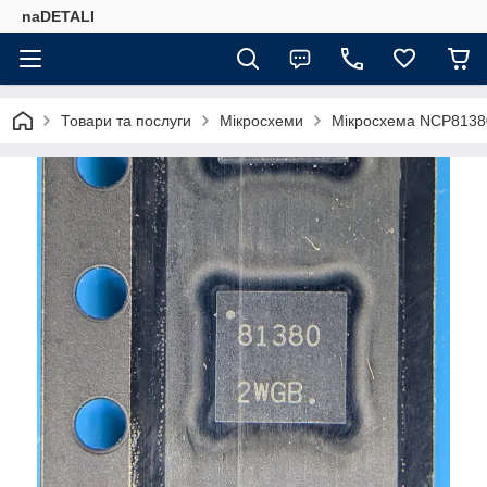
naDETALI
Товари та послуги
Мікросхеми
Мікросхема NCP8138