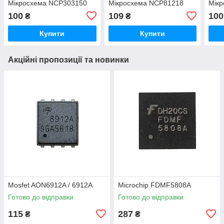
Мікросхема NCP303150
Мікросхема NCP81218
Мік
100
109
100
₴
₴
Купити
Купити
Акційні пропозиції та новинки
Mosfet AON6912A / 6912A
Microchip FDMF5808A
Готово до відправки
Готово до відправки
115
287
₴
₴