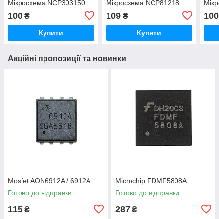
Мікросхема NCP303150
Мікросхема NCP81218
Мік
100
109
100
₴
₴
Купити
Купити
Акційні пропозиції та новинки
Mosfet AON6912A / 6912A
Microchip FDMF5808A
Готово до відправки
Готово до відправки
115
287
₴
₴