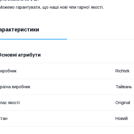
ожемо гарантувати, що наші нові чіпи гарної якості.
арактеристики
Основні атрибути
иробник
Richtek
раїна виробник
Тайвань
лас якості
Original
Стан
Новий