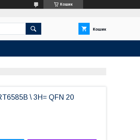
Кошик
Кошик
RT6585B \ 3H= QFN 20