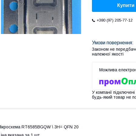
Купити
+380 (97) 205-77-12
Законом не передбач
належної якості
У компанії підключені
будь-який товар не п
ікросхема RT6585BGQW \ 3H= QFN 20
іна вказана за 1 шт