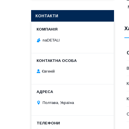
М
КОНТАКТИ
Х
naDETALI
В
Євгеній
К
К
Полтава, Україна