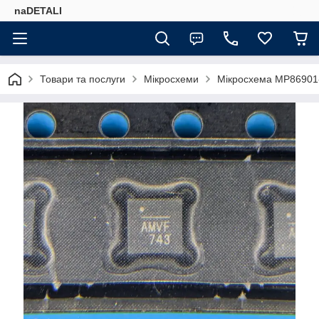
naDETALI
Товари та послуги
Мікросхеми
Мікросхема MP86901