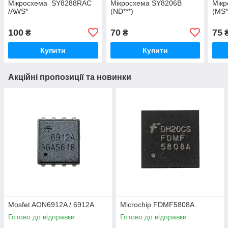
Мікросхема SY8288RAC
Мікросхема SY8206B
Мік
/AWS*
(ND***)
(MS*
100
70
75
₴
₴
Купити
Купити
Акційні пропозиції та новинки
Mosfet AON6912A / 6912A
Microchip FDMF5808A
Готово до відправки
Готово до відправки