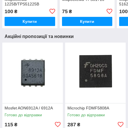
1225B/TPS51225B
516
100
75
100
₴
₴
Купити
Купити
Акційні пропозиції та новинки
Mosfet AON6912A / 6912A
Microchip FDMF5808A
Готово до відправки
Готово до відправки
115
287
₴
₴