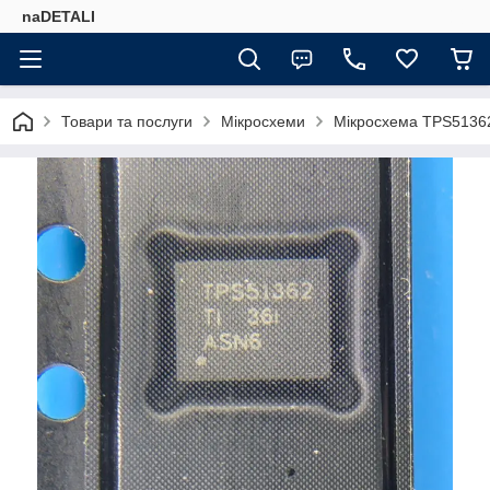
naDETALI
Товари та послуги
Мікросхеми
Мікросхема TPS5136