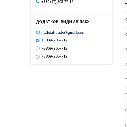
+380 (97) 205-77-12
Г
К
nadetali.trade@gmail.com
К
+380972057712
+380972057712
К
+380972057712
К
П
П
С