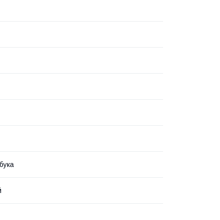
бука
й