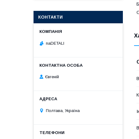
Б
О
КОНТАКТИ
Х
naDETALI
Євгеній
В
К
Полтава, Україна
І
В