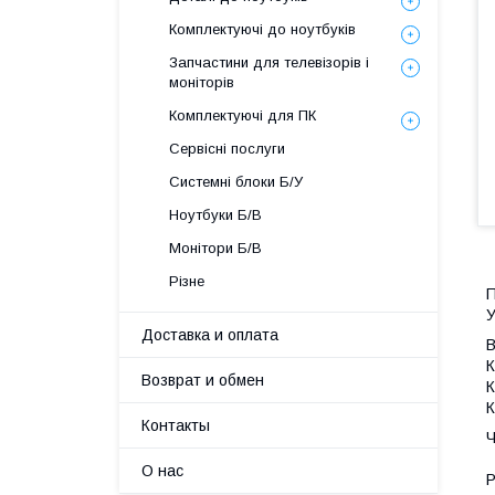
Комплектуючі до ноутбуків
Запчастини для телевізорів і
моніторів
Комплектуючі для ПК
Сервісні послуги
Системні блоки Б/У
Ноутбуки Б/В
Монітори Б/В
Різне
П
У
Доставка и оплата
К
Возврат и обмен
К
К
Контакты
Ч
О нас
Р