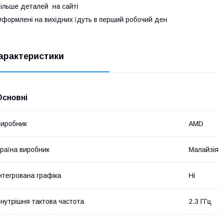
ільше деталей на сайті
формлені на вихідних їдуть в перший робочий ден
арактеристики
Основні
иробник
AMD
раїна виробник
Малайзія
нтегрована графіка
Ні
нутрішня тактова частота
2.3 ГГц