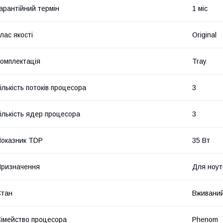
арантійний термін
1 міс
лас якості
Original
омплектація
Tray
ількість потоків процесора
3
ількість ядер процесора
3
оказник TDP
35 Вт
ризначення
Для ноут
Стан
Вживани
імейство процесора
Phenom