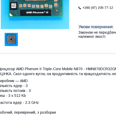
+380 (97) 205-77-12
Законом не передбач
належної якості
роцесор AMD Phenom II Triple-Core Mobile N870 - HMN870DCR32G
ЦІНКА. Скол одного вугла, на продуктивність та працездатність не
Виробник — AMD
ількість ядер - 3
ількість потоків - 3
еш - 3 x 512 Kb
астота ядер - 2.3 GHz
обочий, перевірений, з розборки