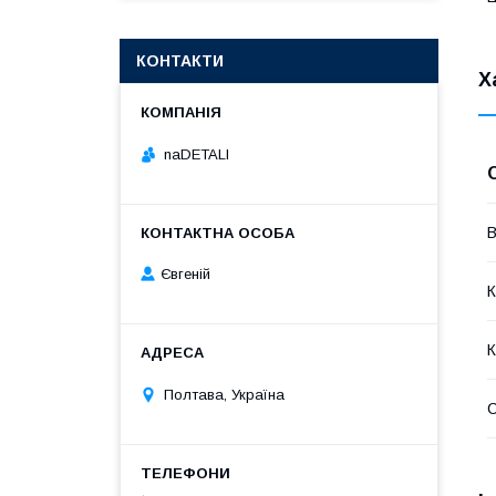
КОНТАКТИ
Х
naDETALI
В
Євгеній
К
К
Полтава, Україна