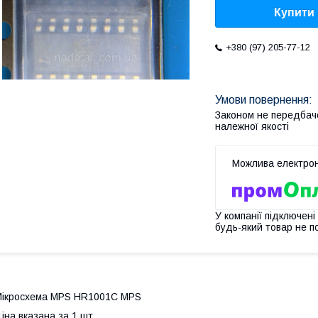
Купити
+380 (97) 205-77-12
Законом не передбач
належної якості
У компанії підключені
будь-який товар не п
ікросхема MPS HR1001C MPS
іна вказана за 1 шт