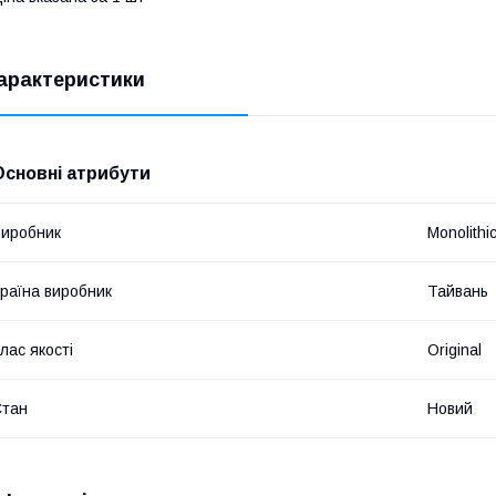
арактеристики
Основні атрибути
иробник
Monolith
раїна виробник
Тайвань
лас якості
Original
Стан
Новий