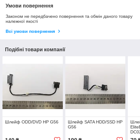
Умови повернення
Законом не передбачено повернення та обмін даного товару
належної якості
Всі умови повернення
Подібні товари компанії
Шлейф ODD/DVD HP G56
Шлейф SATA HDD/SSD HP
Шле
G56
Elit
DC0
140
190
70