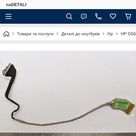
naDETALI
Товари та послуги
Деталі до ноутбуків
Hp
HP G56