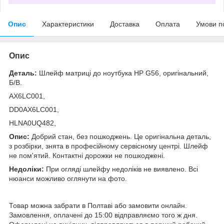
Опис
Характеристики
Доставка
Оплата
Умови п
Опис
Деталь:
Шлейф матриці до ноутбука HP G56, оригінальний,
Б/В.
AX6LC001,
DD0AX6LC001,
HLNA0UQ482,
Опис:
Добрий стан, без пошкоджень. Це оригінальна деталь,
з розбірки, знята в професійному сервісному центрі. Шлейф
не пом'ятий. Контактні дорожки не пошкоджені.
Недоліки:
При огляді шлейфу недоліків не виявлено. Всі
нюанси можливо оглянути на фото.
Товар можна забрати в Полтаві або замовити онлайн.
Замовлення, оплачені до 15:00 відправляємо того ж дня.