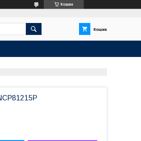
Кошик
Кошик
NCP81215P