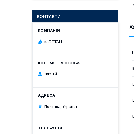
м
КОНТАКТИ
Х
naDETALI
В
Євгеній
К
К
Полтава, Україна