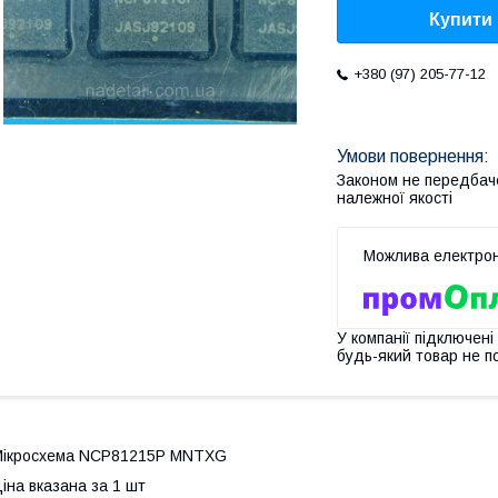
Купити
+380 (97) 205-77-12
Законом не передбач
належної якості
У компанії підключені
будь-який товар не п
Мікросхема NCP81215P MNTXG
іна вказана за 1 шт