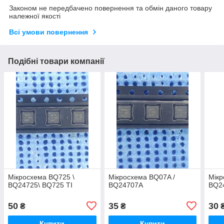
Законом не передбачено повернення та обмін даного товару
належної якості
Всі умови повернення
Подібні товари компанії
Мікросхема BQ725 \
Мікросхема BQ07A /
Мік
BQ24725\ BQ725 TI
BQ24707A
BQ2
50
35
30
₴
₴
Купити
Купити