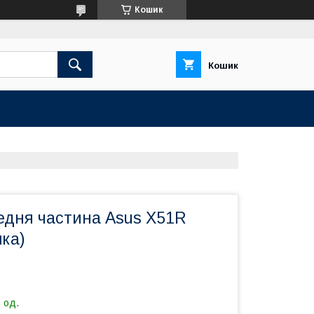
Кошик
Кошик
редня частина Asus X51R
ка)
 од.