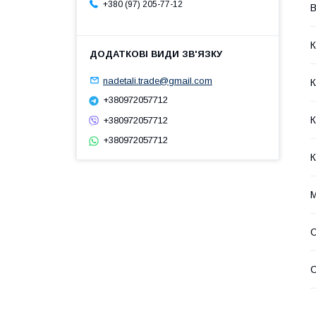
+380 (97) 205-77-12
В
К
nadetali.trade@gmail.com
К
+380972057712
К
+380972057712
+380972057712
К
М
С