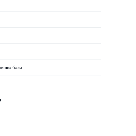
ришка бази
й