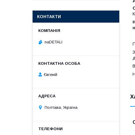
К
КОНТАКТИ
Н
м
naDETALI
П
З
д
В
Н
Євгеній
Х
Полтава, Україна