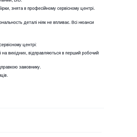
льний, Б/В.
ірки, знята в професійному сервісному центрі.
ональность деталі ніяк не впливає. Всі нюанси
сервісному центрі:
і на вихідних, відправляються в перший робочий
ідправкою замовнику.
ців.