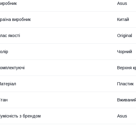
иробник
Asus
раїна виробник
Китай
лас якості
Original
олір
Чорний
омплектуючі
Верхня к
атеріал
Пластик
Стан
Вживани
умісність з брендом
Asus