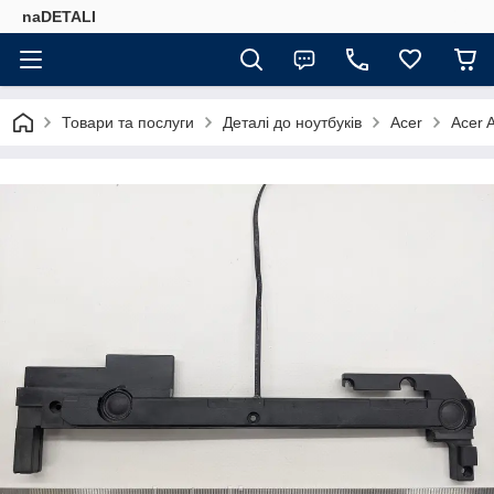
naDETALI
Товари та послуги
Деталі до ноутбуків
Acer
Acer 