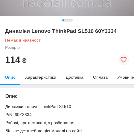
Динаміки Lenovo ThinkPad SL510 60Y3334
Немає в наявності
Роздріб
114
₴
Опис
Характеристики
Доставка
Оплата
Умови п
Опис
Динаміки Lenovo ThinkPad SL510
P/N: 60Y3334
Робочі, протестовані, з розбирання
Більше деталей до цієї моделі на сайті