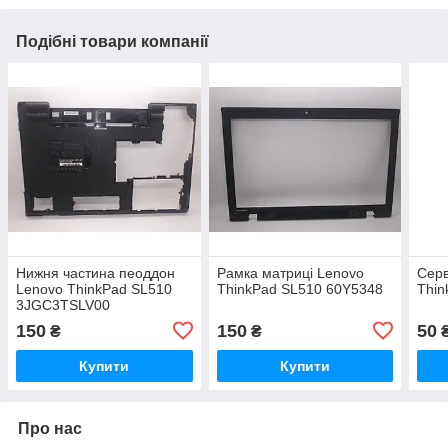
Подібні товари компанії
Нижня частина пеоддон
Рамка матриці Lenovo
Серв
Lenovo ThinkPad SL510
ThinkPad SL510 60Y5348
Thin
3JGC3TSLV00
150
150
50
₴
₴
Купити
Купити
Про нас