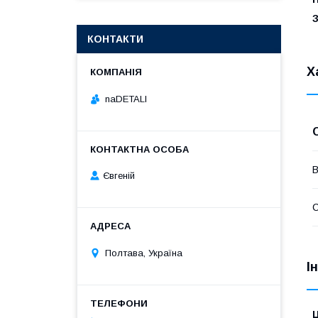
КОНТАКТИ
Х
naDETALI
В
Євгеній
Полтава, Україна
І
Ц