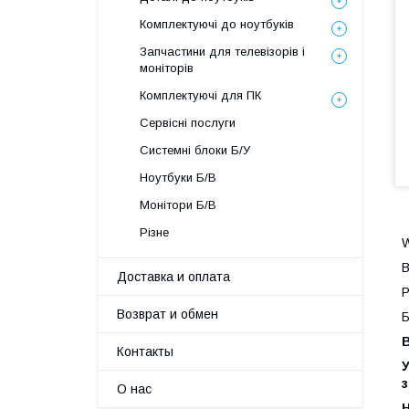
Комплектуючі до ноутбуків
Запчастини для телевізорів і
моніторів
Комплектуючі для ПК
Сервісні послуги
Системні блоки Б/У
Ноутбуки Б/В
Монітори Б/В
Різне
W
Доставка и оплата
Р
Возврат и обмен
Б
Контакты
У
О нас
Н