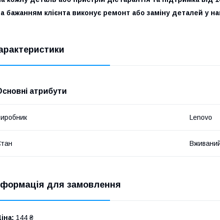
За бажанням клієнта виконує ремонт або заміну деталей у 
арактеристики
Основні атрибути
иробник
Lenovo
Стан
Вживани
нформація для замовлення
іна:
144 ₴