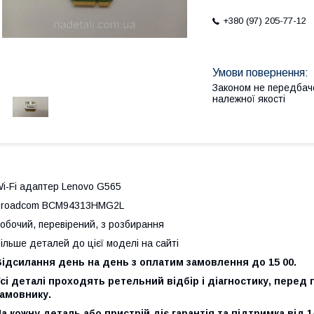
+380 (97) 205-77-12
Законом не передбач
належної якості
i-Fi адаптер Lenovo G565
Broadcom BCM94313HMG2L
обочий, перевірений, з розбирання
ільше деталей до цієї моделі на сайті
Відсилання день на день з оплатим замовлення до 15 00.
сі деталі проходять ретельний відбір і діагностику, перед
замовнику.
а кожну деталь або пристрій діє гарантія та підтримка від 1