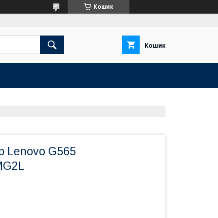
Кошик
Кошик
р Lenovo G565
MG2L