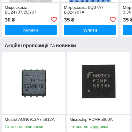
Мікросхема
Мікросхема BQ07A /
Мік
BQ24707/BQ707
BQ24707A
3.3V
30
35
35
₴
₴
Купити
Купити
Акційні пропозиції та новинки
Mosfet AON6912A / 6912A
Microchip FDMF5808A
Готово до відправки
Готово до відправки