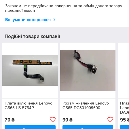
Законом не передбачено повернення та обмін даного товару
належної якості
Всі умови повернення
Подібні товари компанії
Плата включення Lenovo
Роз'єм живлення Lenovo
Плат
G565 LS-5754P
G565 DC301009600
Leno
DA0
70
90
95
₴
₴