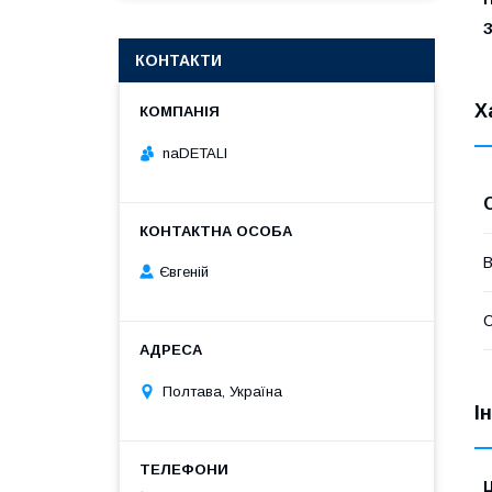
КОНТАКТИ
Х
naDETALI
В
Євгеній
Полтава, Україна
І
Ц