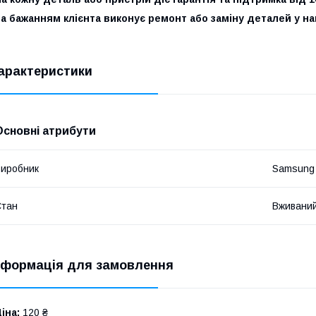
За бажанням клієнта виконує ремонт або заміну деталей у 
арактеристики
Основні атрибути
иробник
Samsung
Стан
Вживани
нформація для замовлення
іна:
120 ₴