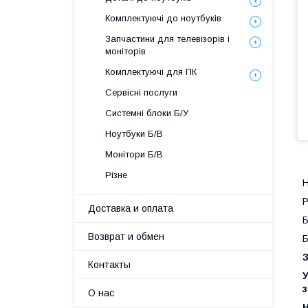
Комплектуючі до ноутбуків
Запчастини для телевізорів і
моніторів
Комплектуючі для ПК
Сервісні послуги
Системні блоки Б/У
Ноутбуки Б/В
Монітори Б/В
Різне
Н
P
Доставка и оплата
Б
Возврат и обмен
Б
Контакты
У
О нас
Н