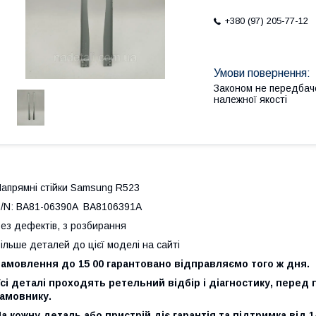
+380 (97) 205-77-12
Законом не передбач
належної якості
апрямні стійки Samsung R523
/N: BA81-06390A BA8106391A
ез дефектів, з розбирання
ільше деталей до цієї моделі на сайті
Замовлення до 15 00 гарантовано відправляємо того ж дня.
сі деталі проходять ретельний відбір і діагностику, перед
замовнику.
а кожну деталь або пристрій діє гарантія та підтримка від 1