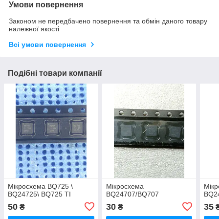
Умови повернення
Законом не передбачено повернення та обмін даного товару
належної якості
Всі умови повернення
Подібні товари компанії
Мікросхема BQ725 \
Мікросхема
Мікр
BQ24725\ BQ725 TI
BQ24707/BQ707
BQ2
50
30
35
₴
₴