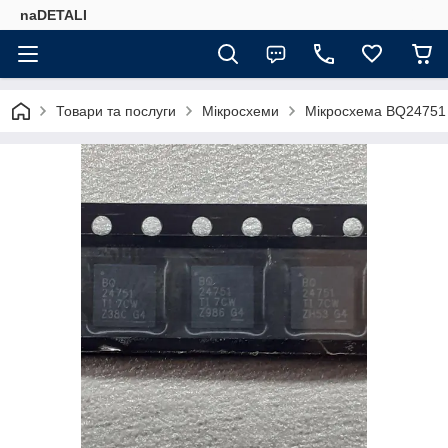
naDETALI
Товари та послуги
Мікросхеми
Мікросхема BQ24751