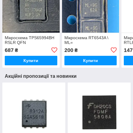
Мікросхема TPS65994BH
Мікросхема RT6543A \
Мікр
RSLR QFN
ML=
RTL
687
200
147
₴
₴
Купити
Купити
Акційні пропозиції та новинки