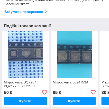
Законом не передбачено повернення та обмін даного товару
належної якості
Всі умови повернення
Подібні товари компанії
Мікросхема BQ725 \
Мікросхема bq24753A
Мік
BQ24725\ BQ725 TI
BQ2
50
65
30
₴
₴
Купити
Купити