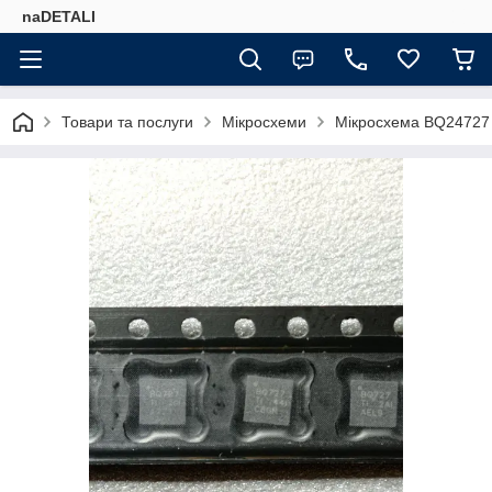
naDETALI
Товари та послуги
Мікросхеми
Мікросхема BQ24727