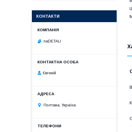
М
Ц
КОНТАКТИ
М
naDETALI
Х
Євгеній
В
К
Полтава, Україна