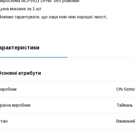
ікросхема NCP5911 DFN8 без упаковки
ына вказана за 1 шт
ожемо гарантувати, що наші нові чіпи хорошої якості.
арактеристики
Основні атрибути
иробник
ON Semic
раїна виробник
Тайвань
Стан
Вживани