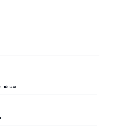
onductor
й