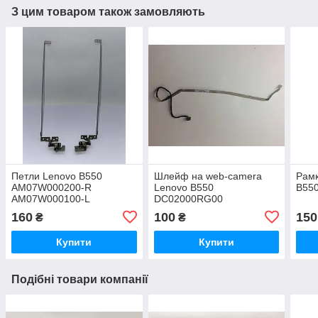
З цим товаром також замовляють
Петли Lenovo B550
Шлейф на web-camera
Рамк
AM07W000200-R
Lenovo B550
B55
AM07W000100-L
DC02000RG00
160
100
150
₴
₴
Купити
Купити
Подібні товари компанії