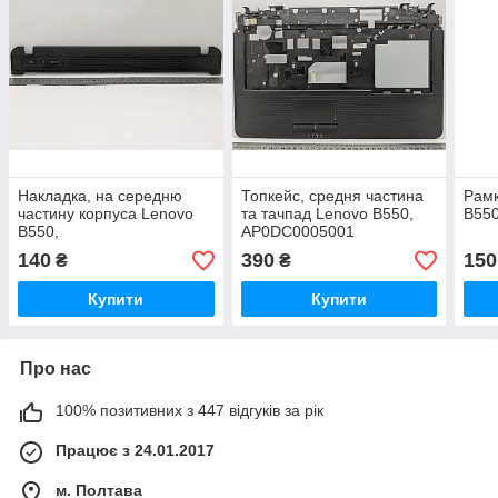
Накладка, на середню
Топкейс, средня частина
Рамк
частину корпуса Lenovo
та тачпад Lenovo B550,
B55
B550,
AP0DC0005001
AP0DC0006001AA4DY00565
140
390
150
₴
₴
Купити
Купити
Про нас
100% позитивних з 447 відгуків за рік
Працює з 24.01.2017
м. Полтава