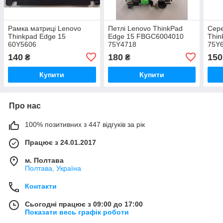
Рамка матриці Lenovo
Петлі Lenovo ThinkPad
Сере
Thinkpad Edge 15
Edge 15 FBGC6004010
Thin
60Y5606
75Y4718
75Y
140
180
150
₴
₴
Купити
Купити
Про нас
100% позитивних з 447 відгуків за рік
Працює з 24.01.2017
м. Полтава
Полтава, Україна
Контакти
Сьогодні працює з 09:00 до 17:00
Показати весь графік роботи