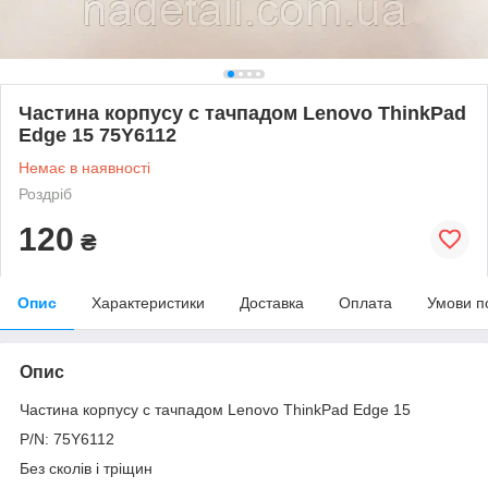
Частина корпусу c тачпадом Lenovo ThinkPad
Edge 15 75Y6112
Немає в наявності
Роздріб
120
₴
Опис
Характеристики
Доставка
Оплата
Умови п
Опис
Частина корпусу c тачпадом Lenovo ThinkPad Edge 15
P/N: 75Y6112
Без сколів і тріщин