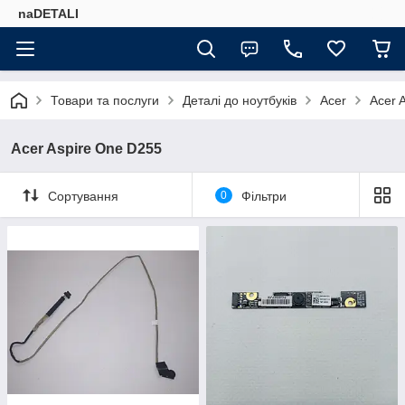
naDETALI
Товари та послуги
Деталі до ноутбуків
Acer
Acer 
Acer Aspire One D255
Сортування
0
Фільтри