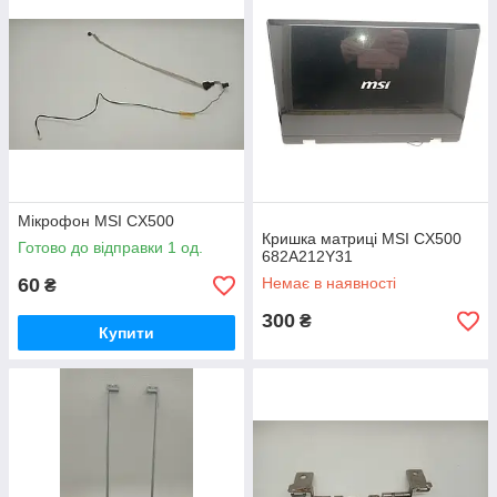
Мікрофон MSI CX500
Кришка матриці MSI CX500
Готово до відправки 1 од.
682A212Y31
60
Немає в наявності
₴
300
₴
Купити