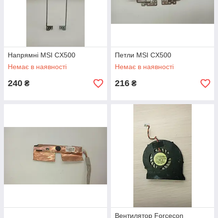
Напрямні MSI CX500
Петли MSI CX500
Немає в наявності
Немає в наявності
240
216
₴
₴
Вентилятор Forcecon