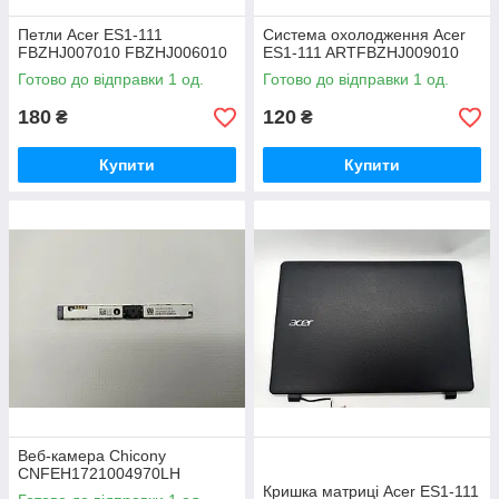
Петли Acer ES1-111
Система охолодження Acer
FBZHJ007010 FBZHJ006010
ES1-111 ARTFBZHJ009010
Готово до відправки 1 од.
Готово до відправки 1 од.
180
120
₴
₴
Купити
Купити
Веб-камера Chicony
СNFEH1721004970LH
Кришка матриці Acer ES1-111