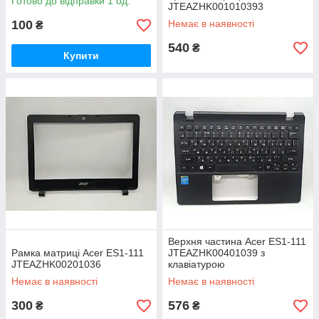
Готово до відправки 1 од.
JTEAZHK001010393
100
Немає в наявності
₴
540
₴
Купити
Верхня частина Acer ES1-111
Рамка матриці Acer ES1-111
JTEAZHK00401039 з
JTEAZHK00201036
клавіатурою
Немає в наявності
Немає в наявності
300
576
₴
₴