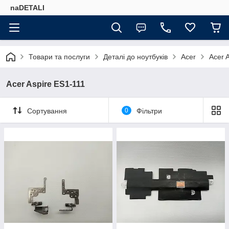
naDETALI
Товари та послуги
Деталі до ноутбуків
Acer
Acer 
Acer Aspire ES1-111
Сортування
0
Фільтри