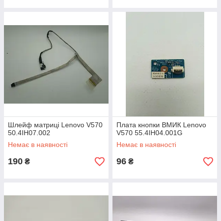
Шлейф матриці Lenovo V570
Плата кнопки ВМИК Lenovo
50.4IH07.002
V570 55.4IH04.001G
Немає в наявності
Немає в наявності
190
96
₴
₴