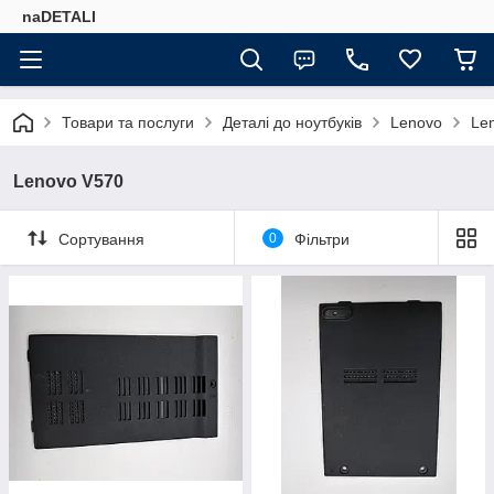
naDETALI
Товари та послуги
Деталі до ноутбуків
Lenovo
Le
Lenovo V570
Сортування
0
Фільтри