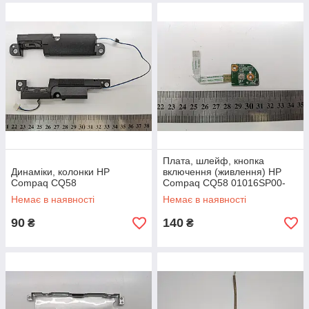
Плата, шлейф, кнопка
Динаміки, колонки HP
включення (живлення) HP
Compaq CQ58
Compaq CQ58 01016SP00-
600-G
Немає в наявності
Немає в наявності
90
140
₴
₴