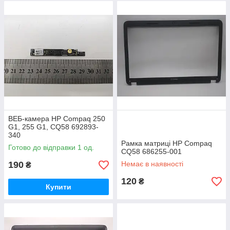
ВЕБ-камера HP Compaq 250
G1, 255 G1, CQ58 692893-
340
Рамка матриці HP Compaq
Готово до відправки 1 од.
CQ58 686255-001
190
Немає в наявності
₴
120
₴
Купити