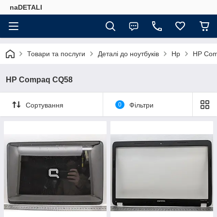
naDETALI
Товари та послуги
Деталі до ноутбуків
Hp
HP Co
HP Compaq CQ58
Сортування
0
Фільтри