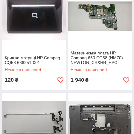
Материнська плата HP
Кришка матриці HP Compaq
Compaq 650 CQ58 (HM70)
CQ58 686251-001
NEWTON_CR&HR_HPC
MV_MB_V1
Немає в наявності
Немає в наявності
120
1 940
₴
₴