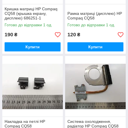
Кришка матриці HP Compaq
CQ58 (крышка екрану,
Рамка матриці (дисплею) HP
дисплею) 686251-1
Compaq CQ58
Готово до відправки 1 од.
Готово до відправки 1 од.
190
120
₴
₴
Купити
Купити
Накладка на петлі HP
Система охолодження,
Compaq CQ58
радіатор HP Compaq CQ58