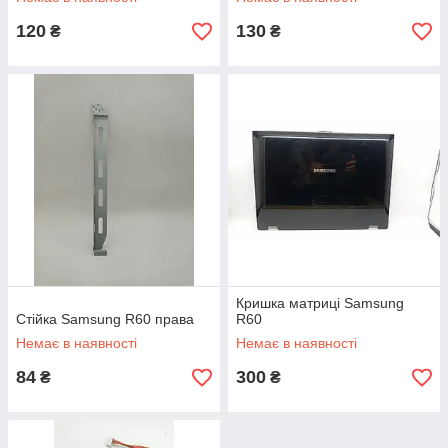
120
130
₴
₴
Кришка матриці Samsung
Стійка Samsung R60 права
R60
Немає в наявності
Немає в наявності
84
300
₴
₴