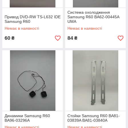
Система охолодження
Привод DVD-RW TS-L632 IDE
Samsung R60 BA62-00445A
Samsung R60
UMA
Немає в наявності
Немає в наявності
60
84
₴
₴
Динамики Samsung R60
Стойки Samsung R60 BA81-
BA96-03296A
03839A BA81-03840A
Немає в наявності
Немає в наявності