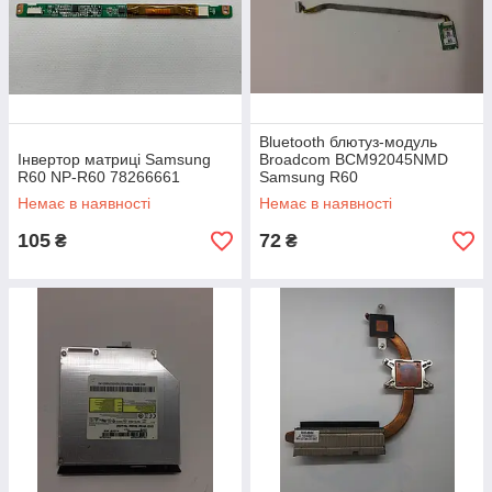
Bluetooth блютуз-модуль
Інвертор матриці Samsung
Broadcom BCM92045NMD
R60 NP-R60 78266661
Samsung R60
Немає в наявності
Немає в наявності
105
72
₴
₴