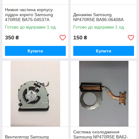
Нижня частина корпусу
піддон корито Samsung
Динаміки Samsung
470R5E BA75-04537A
NP470R5E BA96-06408A
Готово до відправки 1 од.
Готово до відправки 1 од.
350
150
₴
₴
Купити
Купити
Система охолодження
Вентилятор Samsung
Samsung NP470R5E BA62-