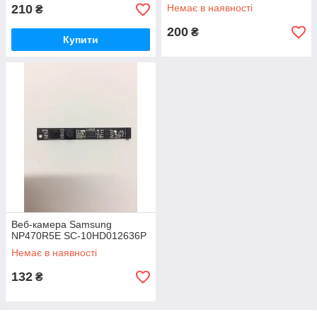
210
Немає в наявності
₴
200
₴
Купити
Веб-камера Samsung
NP470R5E SC-10HD012636P
Немає в наявності
132
₴