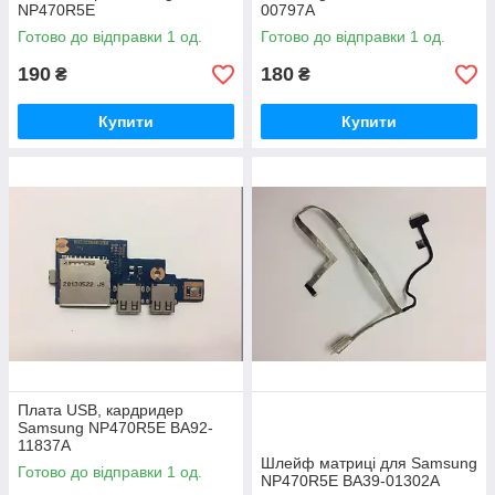
NP470R5E
00797A
Готово до відправки 1 од.
Готово до відправки 1 од.
190
180
₴
₴
Купити
Купити
Плата USB, кардридер
Samsung NP470R5E BA92-
11837A
Шлейф матриці для Samsung
Готово до відправки 1 од.
NP470R5E BA39-01302A