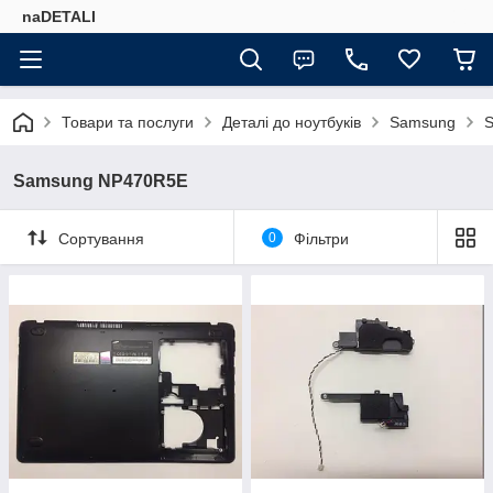
naDETALI
Товари та послуги
Деталі до ноутбуків
Samsung
Samsung NP470R5E
Сортування
0
Фільтри