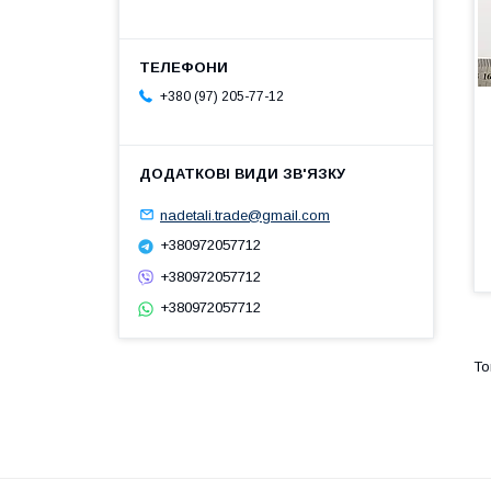
+380 (97) 205-77-12
nadetali.trade@gmail.com
+380972057712
+380972057712
+380972057712