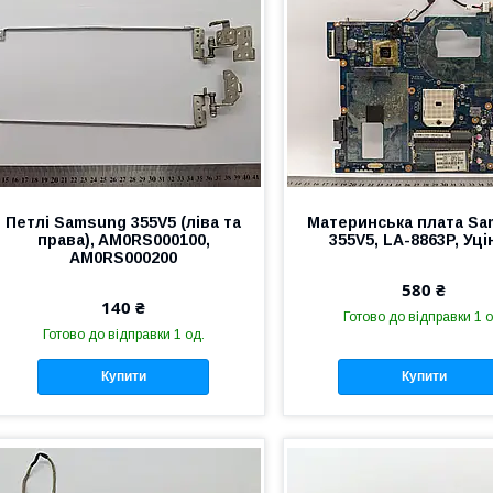
Петлі Samsung 355V5 (ліва та
Материнська плата S
права), AM0RS000100,
355V5, LA-8863P, Уці
AM0RS000200
580 ₴
140 ₴
Готово до відправки 1 о
Готово до відправки 1 од.
Купити
Купити