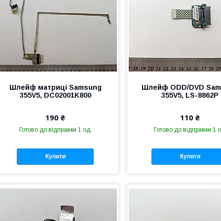
Шлейф матриці Samsung
Шлейф ODD/DVD Sam
355V5, DC02001K800
355V5, LS-8862P
190 ₴
110 ₴
Готово до відправки 1 од.
Готово до відправки 1 о
Купити
Купити