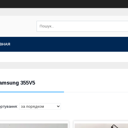
ВНАЯ
amsung 355V5