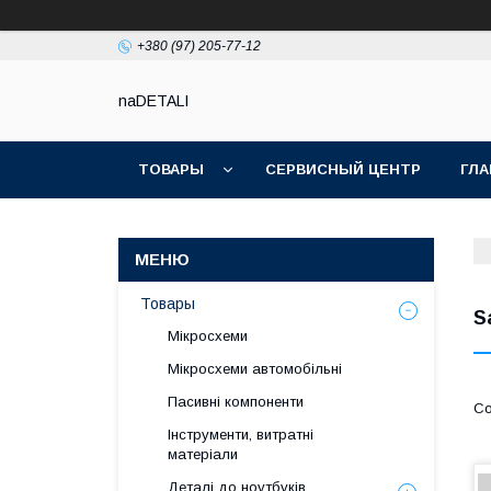
+380 (97) 205-77-12
naDETALI
ТОВАРЫ
СЕРВИСНЫЙ ЦЕНТР
ГЛА
Товары
S
Мікросхеми
Мікросхеми автомобільні
Пасивні компоненти
Інструменти, витратні
матеріали
Деталі до ноутбуків