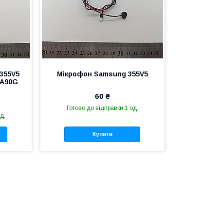
355V5
Мікрофон Samsung 355V5
BA90G
60 ₴
Готово до відправки 1 од.
д.
Купити