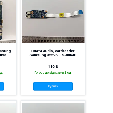
amsung
Плата audio, cardreader
нка!
Samsung 355V5, LS-8864P
110 ₴
д.
Готово до відправки 1 од.
Купити