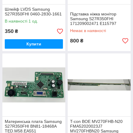
Шлейф LVDS Samsung
S27R350FHI 0460-2830-1661
Підставка ніжка монітор
Samsung S27R350FHI
В наявності 1 од.
171209002471 E115797
350
Немає в наявності
₴
800
₴
Купити
Материнська плата Samsung
T-con BOE MV270FHB-N20
S27R350FHI BN81-18468A
FMA52020023J7
TED.M58.EA551
MV270FHBN20 Samsung