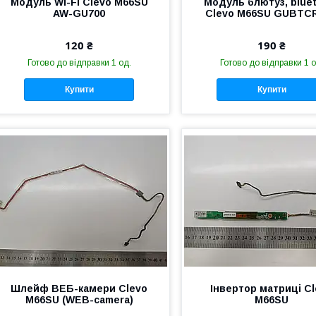
Модуль Wi-Fi Clevo M66SU
Модуль блютуз, blue
AW-GU700
Clevo M66SU GUBTC
120 ₴
190 ₴
Готово до відправки 1 од.
Готово до відправки 1 о
Купити
Купити
Шлейф ВЕБ-камери Clevo
Інвертор матриці C
M66SU (WEB-camera)
M66SU