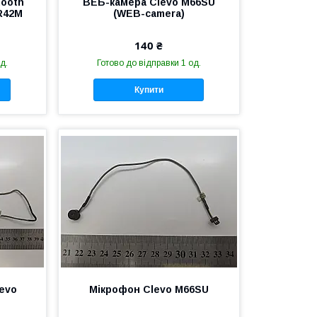
tooth
ВЕБ-камера Clevo M66SU
R42M
(WEB-camera)
140 ₴
д.
Готово до відправки 1 од.
Купити
levo
Мікрофон Clevo M66SU