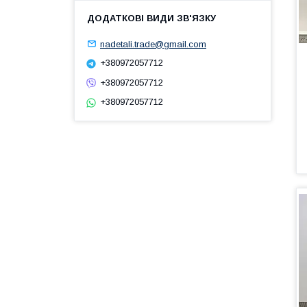
nadetali.trade@gmail.com
+380972057712
+380972057712
+380972057712