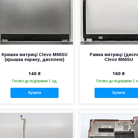
Кришка матриці Clevo M66SU
Рамка матриці (дисп
(крышка екрану, дисплею)
Clevo M66SU
140 ₴
160 ₴
Готово до відправки 1 од.
Готово до відправки 1 о
Купити
Купити