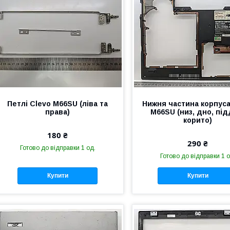
Петлі Clevo M66SU (ліва та
Нижня частина корпуса
права)
M66SU (низ, дно, під
корито)
180 ₴
290 ₴
Готово до відправки 1 од.
Готово до відправки 1 о
Купити
Купити