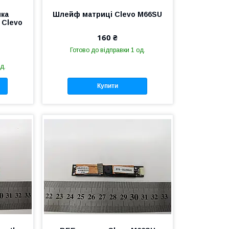
пка
Шлейф матриці Clevo M66SU
 Clevo
160 ₴
Готово до відправки 1 од.
д.
Купити