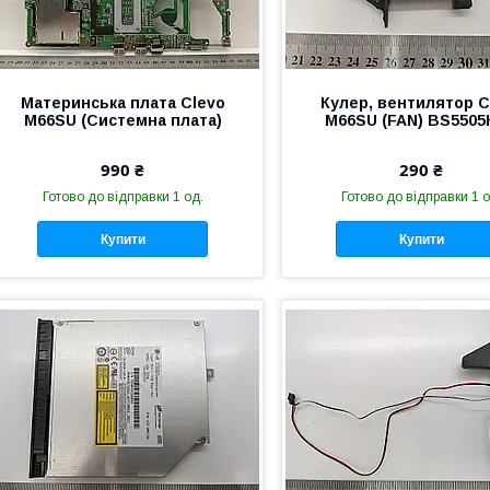
Материнська плата Clevo
Кулер, вентилятор C
M66SU (Системна плата)
M66SU (FAN) BS550
990 ₴
290 ₴
Готово до відправки 1 од.
Готово до відправки 1 о
Купити
Купити