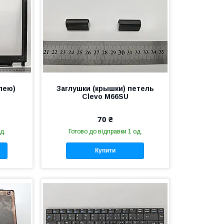
лею)
Заглушки (крышки) петель
Clevo M66SU
70 ₴
д.
Готово до відправки 1 од.
Купити