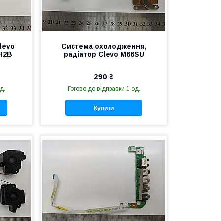
levo
Система охолодження,
5H2B
радіатор Clevo M66SU
290 ₴
д.
Готово до відправки 1 од.
Купити