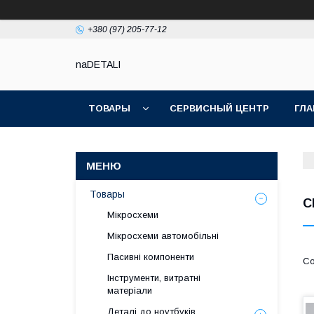
+380 (97) 205-77-12
naDETALI
ТОВАРЫ
СЕРВИСНЫЙ ЦЕНТР
ГЛА
Товары
C
Мікросхеми
Мікросхеми автомобільні
Пасивні компоненти
Інструменти, витратні
матеріали
Деталі до ноутбуків