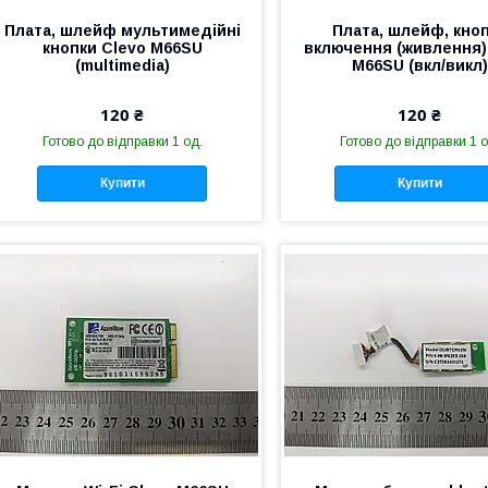
Плата, шлейф мультимедійні
Плата, шлейф, кно
кнопки Clevo M66SU
включення (живлення)
(multimedia)
M66SU (вкл/викл)
120 ₴
120 ₴
Готово до відправки 1 од.
Готово до відправки 1 о
Купити
Купити