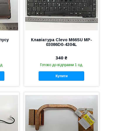
пусу
Клавіатура Clevo M66SU MP-
03086D0-4304L
340 ₴
д.
Готово до відправки 1 од.
Купити