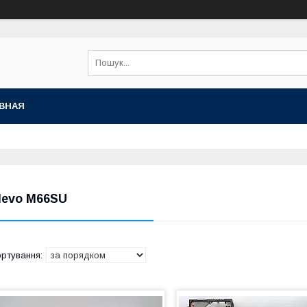
ВНАЯ
levo M66SU