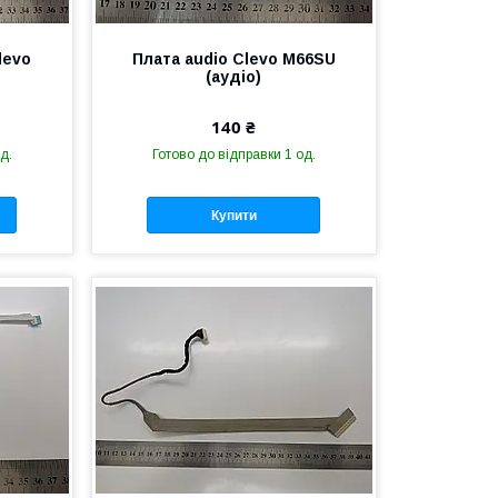
levo
Плата audio Clevo M66SU
(аудіо)
140 ₴
д.
Готово до відправки 1 од.
Купити