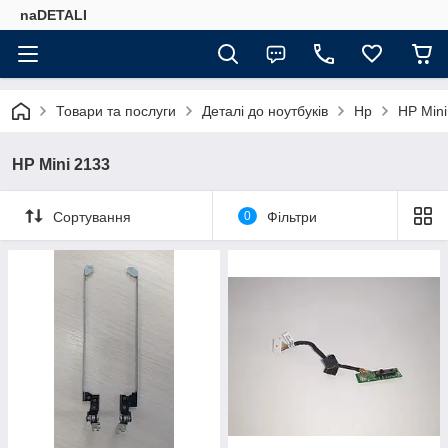
naDETALI
Товари та послуги
Деталі до ноутбуків
Hp
HP Mini
HP Mini 2133
Сортування
0
Фільтри